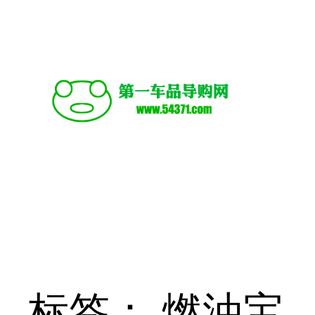
跳
至
内
容
标签：
燃油宝