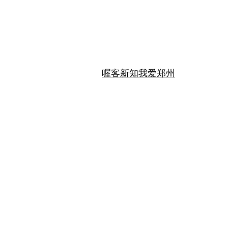
喔客新知
我爱郑州